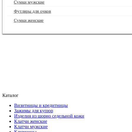
Сумки мужские
Футляры для очков
Сумки женские
КОМПАНИЯ
ЦВЕТА И ФАКТУРЫ
ОПТОВИКАМ
ОТЗЫВЫ
ОПЛАТА И ДОСТАВКА
КОНТАКТЫ
Каталог
Визитницы и кредитницы
Зажимы для купюр
Изделия из шорно седельной кожи
Клатчи женские
Клатчи мужские
Ключницы